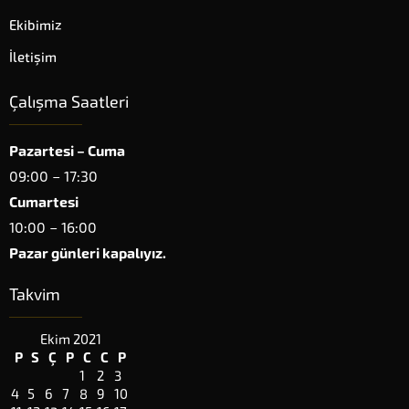
Ekibimiz
İletişim
Çalışma Saatleri
Pazartesi – Cuma
09:00 – 17:30
Cumartesi
10:00 – 16:00
Pazar günleri kapalıyız.
TUNÇ & ULUSOY HUKUK
Takvim
Ekim 2021
P
S
Ç
P
C
C
P
1
2
3
4
5
6
7
8
9
10
Cevap Yaz