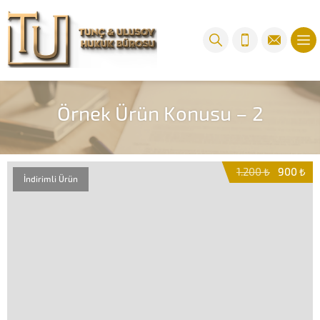
Örnek Ürün Konusu – 2
1.200 ₺
900 ₺
İndirimli Ürün